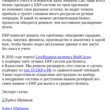
товарного учета и основателя Sirius Solutions Lab, чаще всего
бизнес приходит к ERP-системе по трем причинам:
не понимает свои реальные остатки, не видит точную
прибыль и тратит слишком много ресурсов на ручные
операции. В какой-то момент автоматизация бизнес-
процессов обходится дешевле, чем постоянное расширение
штата.
ERP помогает решить эти проблемы: объединяет продажи,
склад, закупки, финансы, производство и аналитику в одной
базе, чтобы бизнес видел актуальные данные и мог расти
без хаоса в учете.
В 2026 году портал
LiveBusiness включил МойСклад
в подборку пяти лучших ERP-систем для бизнеса
в Казахстане. Мы решили расширить этот список и сделать
подборку из
топ-10 ERP в РК
со сравнительной таблицей.
Также подготовили пошаговые инструкции по выбору
и внедрению системы и доступным языком разобрали все
самое важное о ERP для малого и среднего бизнеса.
Эксперт статьи
Ербол Шабанов