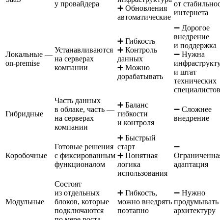
у провайдера
от стабильно
➕ Обновления
интернета
автоматические
➖ Дорогое
внедрение
➕ Гибкость
и поддержка
Устанавливаются
➕ Контроль
Локальные —
➖ Нужна
на серверах
данных
on-premise
инфраструкт
компании
➕ Можно
и штат
дорабатывать
технических
специалисто
Часть данных
➕ Баланс
в облаке, часть —
➖ Сложнее
Гибридные
гибкости
на серверах
внедрение
и контроля
компании
➕ Быстрый
Готовые решения
старт
➖
Коробочные
с фиксированным
➕ Понятная
Ограниченна
функционалом
логика
адаптация
использования
Состоят
из отдельных
➕ Гибкость,
➖ Нужно
Модульные
блоков, которые
можно внедрять
продумывать
подключаются
поэтапно
архитектуру
по мере роста