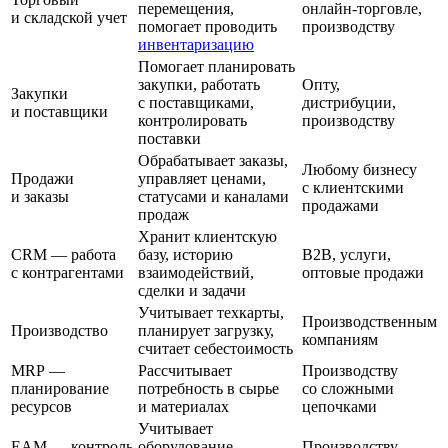
перемещения,
онлайн-торговле,
и складской учет
помогает проводить
производству
инвентаризацию
Помогает планировать
закупки, работать
Опту,
Закупки
с поставщиками,
дистрибуции,
и поставщики
контролировать
производству
поставки
Обрабатывает заказы,
Любому бизнесу
Продажи
управляет ценами,
с клиентскими
и заказы
статусами и каналами
продажами
продаж
Хранит клиентскую
CRM — работа
базу, историю
B2B, услуги,
с контрагентами
взаимодействий,
оптовые продажи
сделки и задачи
Учитывает техкарты,
Производственным
Производство
планирует загрузку,
компаниям
считает себестоимость
MRP —
Рассчитывает
Производству
планирование
потребность в сырье
со сложными
ресурсов
и материалах
цепочками
Учитывает
EAM — контроль
оборудование
Производству,