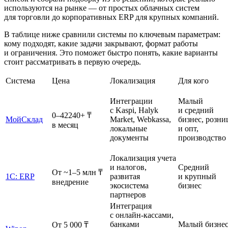
используются на рынке — от простых облачных систем
для торговли до корпоративных ERP для крупных компаний.
В таблице ниже сравнили системы по ключевым параметрам:
кому подходят, какие задачи закрывают, формат работы
и ограничения. Это поможет быстро понять, какие варианты
стоит рассматривать в первую очередь.
Система
Цена
Локализация
Для кого
Интеграции
Малый
с Kaspi, Halyk
и средний
0–42240+ ₸
МойСклад
Market, Webkassa,
бизнес, розни
в месяц
локальные
и опт,
документы
производство
Локализация учета
и налогов,
Средний
От ~1–5 млн ₸
1С: ERP
развитая
и крупный
внедрение
экосистема
бизнес
партнеров
Интеграция
с онлайн-кассами,
банками
Малый бизнес
От 5 000 ₸