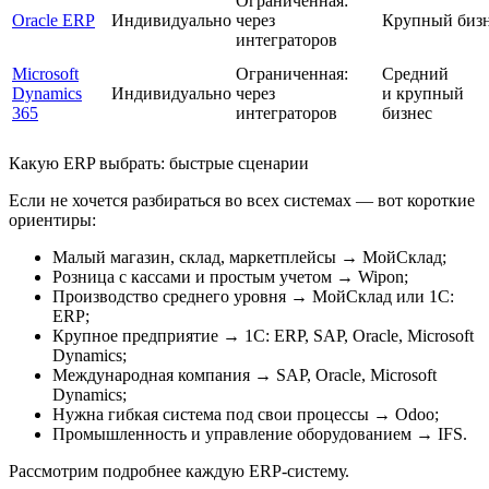
Ограниченная:
Oracle ERP
Индивидуально
через
Крупный биз
интеграторов
Microsoft
Ограниченная:
Средний
Dynamics
Индивидуально
через
и крупный
365
интеграторов
бизнес
Какую ERP выбрать: быстрые сценарии
Если не хочется разбираться во всех системах — вот короткие
ориентиры:
Малый магазин, склад, маркетплейсы → МойСклад;
Розница с кассами и простым учетом → Wipon;
Производство среднего уровня → МойСклад или 1С:
ERP;
Крупное предприятие → 1С: ERP, SAP, Oracle, Microsoft
Dynamics;
Международная компания → SAP, Oracle, Microsoft
Dynamics;
Нужна гибкая система под свои процессы → Odoo;
Промышленность и управление оборудованием → IFS.
Рассмотрим подробнее каждую ERP-систему.