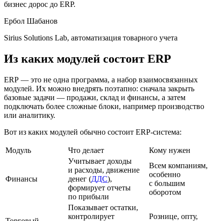
бизнес дорос до ERP.
Ербол Шабанов
Sirius Solutions Lab, автоматизация товарного учета
Из каких модулей состоит ERP
ERP — это не одна программа, а набор взаимосвязанных
модулей. Их можно внедрять поэтапно: сначала закрыть
базовые задачи — продажи, склад и финансы, а затем
подключать более сложные блоки, например производство
или аналитику.
Вот из каких модулей обычно состоит ERP-система:
Модуль
Что делает
Кому нужен
Учитывает доходы
Всем компаниям,
и расходы, движение
особенно
Финансы
денег (
ДДС
),
с большим
формирует отчеты
оборотом
по прибыли
Показывает остатки,
контролирует
Рознице, опту,
Торговый