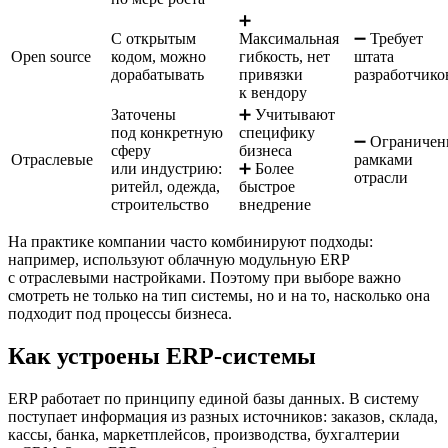
➕
С открытым
Максимальная
➖ Требует
Open source
кодом, можно
гибкость, нет
штата
дорабатывать
привязки
разработчико
к вендору
Заточены
➕ Учитывают
под конкретную
специфику
➖ Ограниче
сферу
бизнеса
Отраслевые
рамками
или индустрию:
➕ Более
отрасли
ритейл, одежда,
быстрое
строительство
внедрение
На практике компании часто комбинируют подходы:
например, используют облачную модульную ERP
с отраслевыми настройками. Поэтому при выборе важно
смотреть не только на тип системы, но и на то, насколько она
подходит под процессы бизнеса.
Как устроены ERP-системы
ERP работает по принципу единой базы данных. В систему
поступает информация из разных источников: заказов, склада,
кассы, банка, маркетплейсов, производства, бухгалтерии