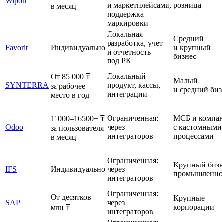
Wipon
и маркетплейсами,
розница
в месяц
поддержка
маркировки
Локальная
Средний
разработка, учет
Favorit
Индивидуально
и крупный
и отчетность
бизнес
под РК
Локальный
От 85 000 ₸
Малый
SYNTERRA
продукт, кассы,
за рабочее
и средний биз
интеграции
место в год
Ограниченная:
МСБ и компа
11000–16500+ ₸
Odoo
через
с кастомными
за пользователя
интеграторов
процессами
в месяц
Ограниченная:
Крупный бизн
IFS
Индивидуально
через
промышленно
интеграторов
Ограниченная:
От десятков
Крупные
SAP
через
корпорации
млн ₸
интеграторов