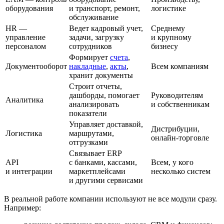
оборудования
и транспорт, ремонт,
логистике
обслуживание
HR —
Ведет кадровый учет,
Среднему
управление
задачи, загрузку
и крупному
персоналом
сотрудников
бизнесу
Формирует
счета
,
Документооборот
накладные
,
акты
,
Всем компаниям
хранит документы
Строит отчеты,
дашборды, помогает
Руководителям
Аналитика
анализировать
и собственникам
показатели
Управляет доставкой,
Дистрибуции,
Логистика
маршрутами,
онлайн-торговле
отгрузками
Связывает ERP
API
с банками, кассами,
Всем, у кого
и интеграции
маркетплейсами
несколько систем
и другими сервисами
В реальной работе компании используют не все модули сразу.
Например: