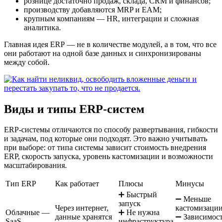
рознице достаточно продаж, склада, CRM и финансов;
производству добавляются MRP и EAM;
крупным компаниям — HR, интеграции и сложная
аналитика.
Главная идея ERP — не в количестве модулей, а в том, что все
они работают на одной базе данных и синхронизированы
между собой.
Виды и типы ERP-систем
ERP-системы отличаются по способу развертывания, гибкости
и задачам, под которые они подходят. Это важно учитывать
при выборе: от типа системы зависит стоимость внедрения
ERP, скорость запуска, уровень кастомизации и возможности
масштабирования.
Тип ERP
Как работает
Плюсы
Минусы
➕ Быстрый
➖ Меньше
запуск
Через интернет,
кастомизаци
Облачные —
➕ Не нужна
данные хранятся
➖ Зависимос
SaaS
инфраструктура