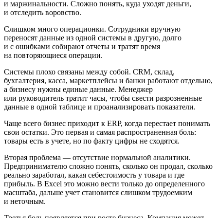
и маржинальности. Сложно понять, куда уходят деньги,
и отследить воровство.
Слишком много операционки.
Сотрудники вручную
переносят данные из одной системы в другую, долго
и с ошибками собирают отчеты и тратят время
на повторяющиеся операции.
Системы плохо связаны между собой.
CRM, склад,
бухгалтерия, касса, маркетплейсы и банки работают отдельно,
а бизнесу нужны единые данные. Менеджер
или руководитель тратит часы, чтобы свести разрозненные
данные в одной таблице и проанализировать показатели.
Чаще всего бизнес приходит к ERP, когда перестает понимать
свои остатки. Это первая и самая распространенная боль:
товары есть в учете, но по факту цифры не сходятся.
Вторая проблема — отсутствие нормальной аналитики.
Предпринимателю сложно понять, сколько он продал, сколько
реально заработал, какая себестоимость у товара и где
прибыль. В Excel это можно вести только до определенного
масштаба, дальше учет становится слишком трудоемким
и неточным.
Третья боль появляется при росте бизнеса. Компания может