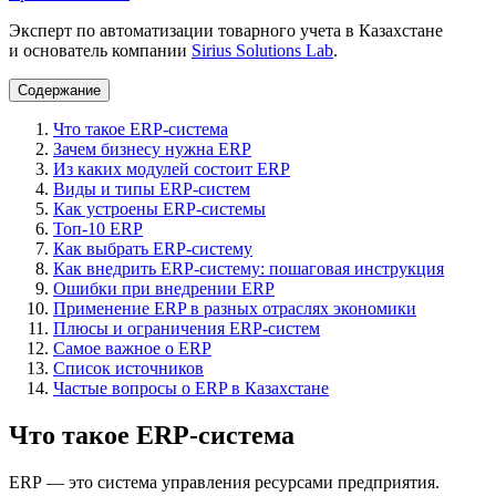
Эксперт по автоматизации товарного учета в Казахстане
и основатель компании
Sirius Solutions Lab
.
Содержание
Что такое ERP‑система
Зачем бизнесу нужна ERP
Из каких модулей состоит ERP
Виды и типы ERP-систем
Как устроены ERP-системы
Топ-10 ERP
Как выбрать ERP-систему
Как внедрить ERP-систему: пошаговая инструкция
Ошибки при внедрении ERP
Применение ERP в разных отраслях экономики
Плюсы и ограничения ERP-систем
Самое важное о ERP
Список источников
Частые вопросы о ERP в Казахстане
Что такое ERP‑система
ERP — это система управления ресурсами предприятия.