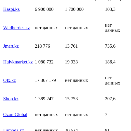
Kaspi.kz
6 900 000
1 700 000
103,3
нет
Wildberries.kz
нет данных
нет данных
данных
Jmart.kz
218 776
13 761
735,6
Halykmarket.kz
1 080 732
19 933
186,4
нет
Olx.kz
17 367 179
нет данных
данных
Shop.kz
1 389 247
15 753
207,6
Ozon Global
нет данных
нет данных
7
Lamoda.kz
нет данных
20 624
91