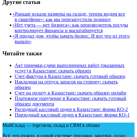
Другие статьи
«
Раньше искали размеры на складе, теперь видим все
в смартфоне»: как мы перезапустили розницу
«
Нет учета — нет бизнеса»: как производитель посуды
контролирует финансы и масштабируется
«
Я продал дом, чтобы начать бизнес. И вот что из этого
вышло»
Читайте также
Акт приемки-сдачи выполненных работ
(
оказанных
услуг) в Казахстане: скачать образец
Счет-фактура в Казахстане: скачать готовый образец
Накладная на отпуск запасов на сторону: скачать
образец
Счет на оплату в Казахстане: скачать образец онлайн
Платежное поручение в Казахстане: скачать готовый
образец документа
Расходный кассовый ордер в Казахстане: форма КО-2
Приходный кассовый ордер в Казахстане: форма КО-1
МойСклад — торговля, склад и CRM в облаке
Всё, что нужно, в одной системе: продажи, закупки, склад,