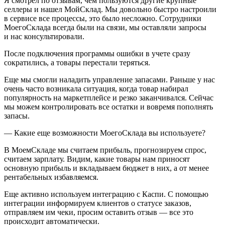
Я смотрел по отзывам, чем пользуются другие крупные
селлеры и нашел МойСклад. Мы довольно быстро настроили
в сервисе все процессы, это было несложно. Сотрудники
МоегоСклада всегда были на связи, мы оставляли запросы
и нас консультировали.
После подключения программы ошибки в учете сразу
сократились, а товары перестали теряться.
Еще мы смогли наладить управление запасами. Раньше у нас
очень часто возникала ситуация, когда товар набирал
популярность на маркетплейсе и резко заканчивался. Сейчас
мы можем контролировать все остатки и вовремя пополнять
запасы.
— Какие еще возможности МоегоСклада вы используете?
В МоемСкладе мы считаем прибыль, прогнозируем спрос,
считаем зарплату. Видим, какие товары нам приносят
основную прибыль и вкладываем бюджет в них, а от менее
рентабельных избавляемся.
Еще активно используем интеграцию с Каспи. С помощью
интеграции информируем клиентов о статусе заказов,
отправляем им чеки, просим оставить отзыв — все это
происходит автоматически.