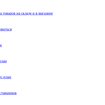
 товаров на складе и в магазине
овиться
ан
план
ес-план
оставщиков