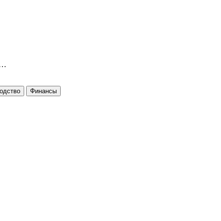
ю…
одство
Финансы