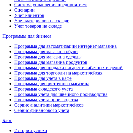
Система управления предприятием
Сценарии
Учет клиентов
Учет материалов на складе
Учет товаров на складе
Программы для бизнеса
Программа для автоматизации интернет-магазина
Программа для магазина обуви
Программа для магазина одежды
Программа для магазина продуктов
Программа для продажи сигарет и табачных изделий
Программа для торговли на маркетплейсах
Программа для учета в кафе
Программа для цветочного магазина
Программа складского учета
Программа учета для швейного производства
Программа учета производства
Сервис аналитики маркетплейсов
Сервис финансового учета
Блог
Истории успеха