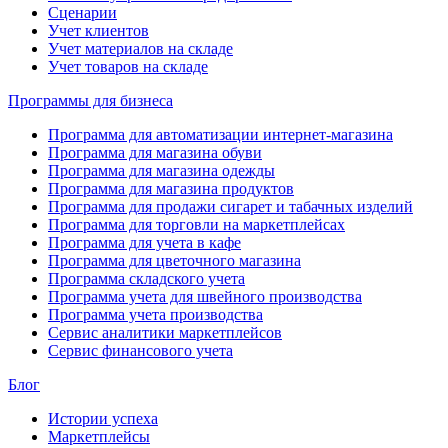
Сценарии
Учет клиентов
Учет материалов на складе
Учет товаров на складе
Программы для бизнеса
Программа для автоматизации интернет-магазина
Программа для магазина обуви
Программа для магазина одежды
Программа для магазина продуктов
Программа для продажи сигарет и табачных изделий
Программа для торговли на маркетплейсах
Программа для учета в кафе
Программа для цветочного магазина
Программа складского учета
Программа учета для швейного производства
Программа учета производства
Сервис аналитики маркетплейсов
Сервис финансового учета
Блог
Истории успеха
Маркетплейсы