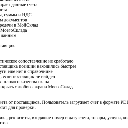
ирает данные счета
чета
ены, суммы и НДС
ем документов
ередачи в МойСклад
е МоегоСклада
м данным
ставщика
атическое сопоставление не сработало
оставщика позиции находились быстрее
луги еще нет в справочнике
а, если поставщик не найден
а плохого качества скана
открыть с любого экрана МоегоСклада
ета от поставщиков. Пользователь загружает счет в формате PDF
тат для проверки.
а, реквизиты, входящие номер и дату счета, товары, услуги, к
нтов.