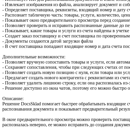
- Извлекает изображения из файла, анализирует документ и соб
- Определяет поставщика, реквизиты, входящий номер и дату с
- Распознает табличную часть: товары, услуги, количество, ц
- Показывает окно предварительного просмотра перед создани
- Позволяет проверить и исправить распознанные данные до п
- Показывает, какие товары и услуги из счета найдены в учетк
- Создает заказ поставщику и счет поставщика по проверенны
- Документы создаются датой загрузки файла
- В счет поставщика попадают входящие номер и дата счета по
Дополнительные возможности:
- Позволяет вручную сопоставить товары и услуги, если автом
- Сохраняет сопоставления, чтобы при следующих счетах от п
- Позволяет создать новую позицию с нуля, если товара или ус
- Предлагает создать нового контрагента с реквизитами из счет
- Позволяет удалить лишнюю строку, если она распозналась из-з
- Решение доступно из окна чатов, поэтому его можно быстро 
Описание:
Решение DocsSklad помогает быстрее обрабатывать входящие сч
распознавания документа и показывает предварительный резуль
В окне предварительного просмотра можно проверить поставщик
распозналась неверно, ее можно исправить до создания докуме