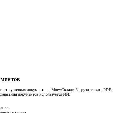
ументов
ние закупочных документов в МоемСкладе. Загрузите скан, PDF, 
познавания документов используется ИИ.
канов
анных из счета