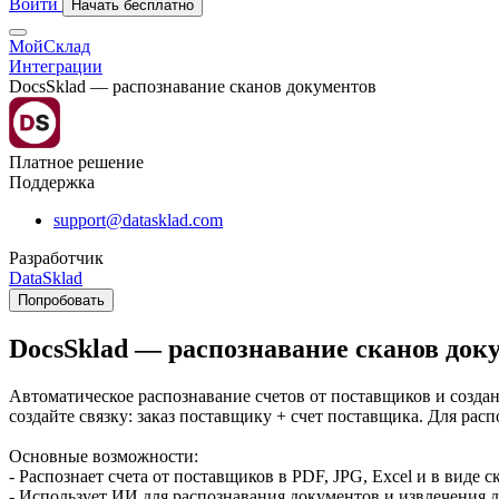
Войти
Начать бесплатно
МойСклад
Интеграции
DocsSklad — распознавание сканов документов
Платное решение
Поддержка
support@datasklad.com
Разработчик
DataSklad
Попробовать
DocsSklad — распознавание сканов док
Автоматическое распознавание счетов от поставщиков и созда
создайте связку: заказ поставщику + счет поставщика. Для рас
Основные возможности:
- Распознает счета от поставщиков в PDF, JPG, Excel и в виде с
- Использует ИИ для распознавания документов и извлечения д